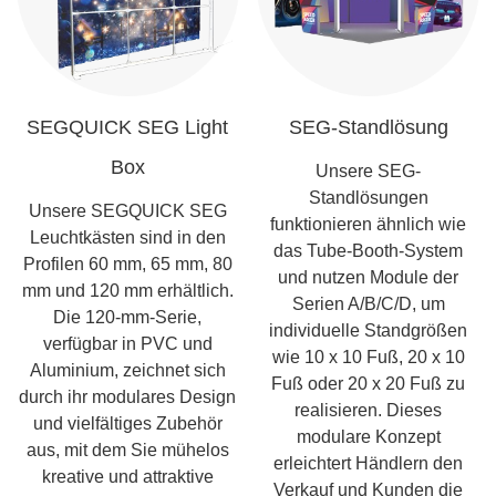
SEGQUICK SEG Light
SEG-Standlösung
Box
Unsere SEG-
Standlösungen
Unsere SEGQUICK SEG
funktionieren ähnlich wie
Leuchtkästen sind in den
das Tube-Booth-System
Profilen 60 mm, 65 mm, 80
und nutzen Module der
mm und 120 mm erhältlich.
Serien A/B/C/D, um
Die 120-mm-Serie,
individuelle Standgrößen
verfügbar in PVC und
wie 10 x 10 Fuß, 20 x 10
Aluminium, zeichnet sich
Fuß oder 20 x 20 Fuß zu
durch ihr modulares Design
realisieren. Dieses
und vielfältiges Zubehör
modulare Konzept
aus, mit dem Sie mühelos
erleichtert Händlern den
kreative und attraktive
Verkauf und Kunden die