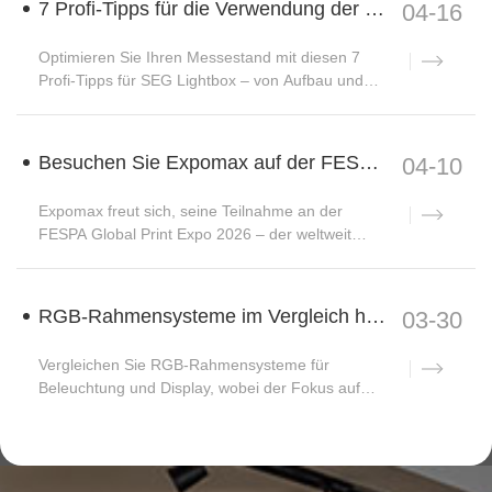
7 Profi-Tipps für die Verwendung der SEG Lightbox bei Ihrer nächsten Veranstaltung
04-16
Optimieren Sie Ihren Messestand mit diesen 7
Profi-Tipps für SEG Lightbox – von Aufbau und
Platzierung bis hin zu Design ...
Besuchen Sie Expomax auf der FESPA 2026 in Barcelona: Steigern Sie Ihr Wachstum um 30 % mit über 20 neuen Innovationen.
04-10
Expomax freut sich, seine Teilnahme an der
FESPA Global Print Expo 2026 – der weltweit
führenden Messe für Printmedien –
bekanntzugeben.
RGB-Rahmensysteme im Vergleich hinsichtlich Beleuchtung und Display
03-30
Vergleichen Sie RGB-Rahmensysteme für
Beleuchtung und Display, wobei der Fokus auf
Farbqualität, Helligkeit usw. liegt.