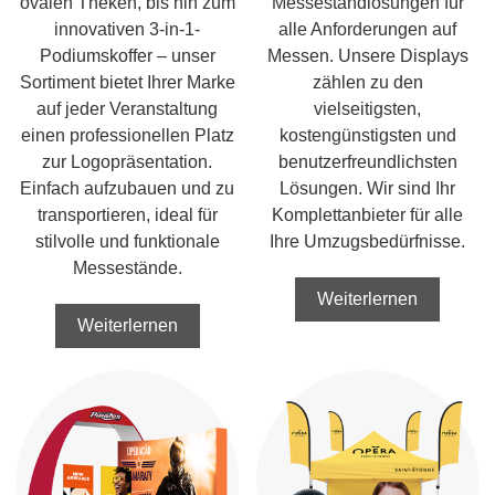
ovalen Theken, bis hin zum
Messestandlösungen für
innovativen 3-in-1-
alle Anforderungen auf
Podiumskoffer – unser
Messen. Unsere Displays
Sortiment bietet Ihrer Marke
zählen zu den
auf jeder Veranstaltung
vielseitigsten,
einen professionellen Platz
kostengünstigsten und
zur Logopräsentation.
benutzerfreundlichsten
Einfach aufzubauen und zu
Lösungen. Wir sind Ihr
transportieren, ideal für
Komplettanbieter für alle
stilvolle und funktionale
Ihre Umzugsbedürfnisse.
Messestände.
Weiterlernen
Weiterlernen