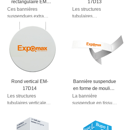
rectangulaire EM-
17D13
17D21
Ces bannières
Les structures
suspendues extra
tubulaires
larges sont
horizontales rondes
fabriquées à partir
en tissu suspendues
d'un tissu de haute
sont fabriquées en
qualité et
Chine et combinent...
permettent...
Rond vertical EM-
Bannière suspendue
17D14
en forme de moulinet
EM-17D41
Les structures
La bannière
tubulaires verticales
suspendue en tissu
rondes en tissu
est indispensable si
suspendues sont
vous souhaitez vous
fabriquées en Chine
faire remarquer. Ces