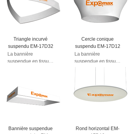
éléments
aluminium
supplémentaires...
économiques avec...
Triangle incurvé
Cercle conique
suspendu EM-17D32
suspendu EM-17D12
La bannière
La bannière
suspendue en tissu
suspendue en tissu
est indispensable si
est indispensable si
vous souhaitez vous
vous souhaitez vous
faire remarquer. Ces
faire remarquer. Ces
éléments
éléments
supplémentaires...
supplémentaires...
Bannière suspendue
Rond horizontal EM-