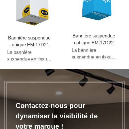
et combinent...
éléments
supplémentaires...
Bannière suspendue
Bannière suspendue
cubique EM-17D22
cubique EM-17D21
La bannière
La bannière
suspendue en tissu
suspendue en tissu
est indispensable si
est indispensable si
vous souhaitez vous
vous souhaitez vous
faire remarquer. Ces
faire remarquer. Ces
éléments
éléments
supplémentaires...
supplémentaires...
Contactez-nous pour
dynamiser la visibilité de
votre marque !