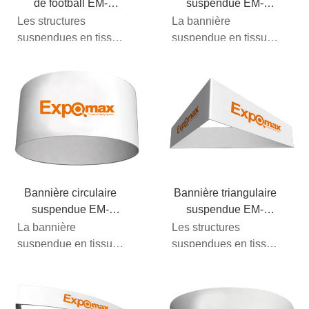
de football EM-
suspendue EM-
17D51
17D22
Les structures
La bannière
suspendues en tissu
suspendue en tissu
tendu pour le football
est indispensable si
tubulaire sont
vous souhaitez vous
disponibles en de
faire remarquer. Ces
nombreuses tailles...
éléments
supplémentaires...
Bannière circulaire
Bannière triangulaire
suspendue EM-
suspendue EM-
17D11
17D31
La bannière
Les structures
suspendue en tissu
suspendues en tissu
est indispensable si
Tube Triangle
vous souhaitez vous
combinent des
faire remarquer. Ces
cadres tubulaires en