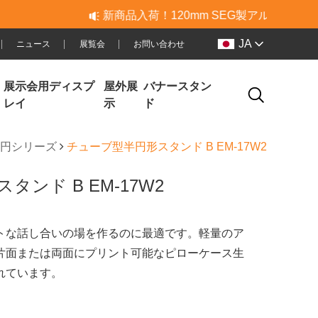
新商品入荷！120mm SEG製アルミ＆PVCライトボッ
JA
ニュース
展覧会
お問い合わせ
展示会用ディスプ
屋外展
バナースタン
レイ
示
ド
円シリーズ
チューブ型半円形スタンド B EM-17W2
ンド B EM-17W2
トな話し合いの場を作るのに最適です。軽量のア
片面または両面にプリント可能なピローケース生
れています。