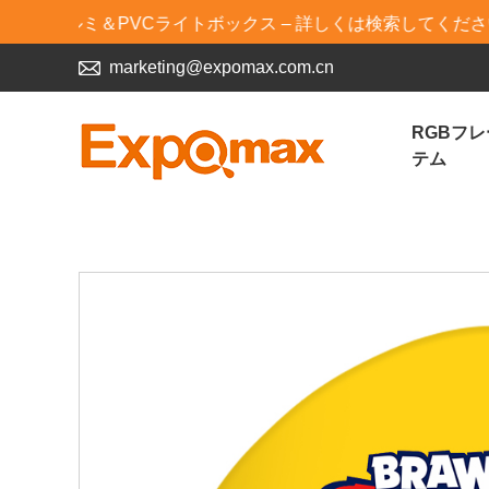
ルミ＆PVCライトボックス – 詳しくは検索してください！
marketing@expomax.com.cn
RGBフ
テム