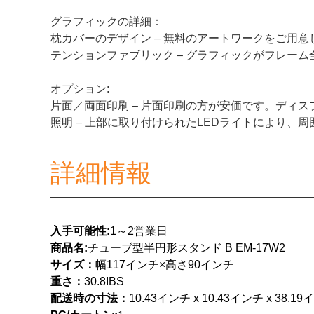
グラフィックの詳細：
枕カバーのデザイン – 無料のアートワークをご用
テンションファブリック – グラフィックがフレー
オプション:
片面／両面印刷 – 片面印刷の方が安価です。ディ
照明 – 上部に取り付けられたLEDライトにより
詳細情報
入手可能性:
1～2営業日
商品名
:
チューブ型半円形スタンド B EM-17W2
サイズ：
幅117インチ×高さ90インチ
重さ：
30.8
IBS
配送時の寸法：
10.43インチ x 10.43インチ x 38.1