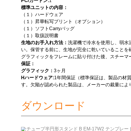
PC/カートン:
1
標準ユニットの内容：
（１）ハードウェア
（１）昇華転写プリント（オプション）
（１）ソフトCa
rryバッグ
（１）取扱説明書
生地のお手入れ方法：
洗濯機で冷水を使用し、弱水
い。保管する前に、生地が完全に乾いていることを
グラフィックをフレームに貼り付けた後、スチーマ
保証：
グラフィック：
3ヶ月
H
ハードウェア:
1年間保証（標準保証は、製品の材
す。欠陥が認められた製品は、メーカーの裁量によ
ダウンロード
チューブ半円形スタンド B EM-17W2 テンプレート.