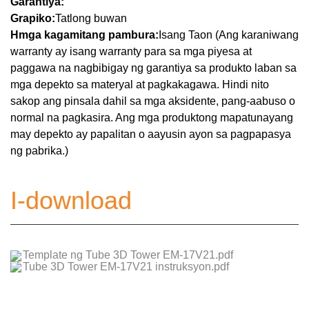
Garantiya:
Grapiko:
Tatlong buwan
H
mga kagamitang pambura:
Isang Taon (Ang karaniwang
warranty ay isang warranty para sa mga piyesa at
paggawa na nagbibigay ng garantiya sa produkto laban sa
mga depekto sa materyal at pagkakagawa. Hindi nito
sakop ang pinsala dahil sa mga aksidente, pang-aabuso o
normal na pagkasira. Ang mga produktong mapatunayang
may depekto ay papalitan o aayusin ayon sa pagpapasya
ng pabrika.)
I-download
Template ng Tube 3D Tower EM-17V21.pdf
Tube 3D Tower EM-17V21 instruksyon.pdf