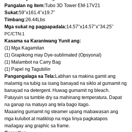
Pangalan ng item
:
Tubo 3D Tower EM-17V21
Sukat:
59"x
161.4
"x19.7"
Timbang:
26.44Lbs
Mga sukat ng pagpapadala:
14.57"x
14.57
"x"
34.25
"
PC/CTN:1
Kasama sa Karaniwang Yunit ang:
(1) Mga Kagamitan
(1) Grapikong may Dye-sublimated (Opsyonal)
(1) Malambot na Ca
rry Bag
(1) Papel ng Tagubilin
Pangangalaga sa Tela:
Labhan sa makina gamit ang
malamig na tubig sa isang banayad na siklo at gumamit ng
banayad na detergent. Huwag gumamit ng bleach.
Patuyuin sa tumble dry sa mahinang temperatura. Dapat
na ganap na matuyo ang tela bago itago.
Maaaring gumamit ng steamer upang mabawasan ang
mga kulubot at matiklop na mga linya pagkatapos
mailagay ang graphic sa frame.