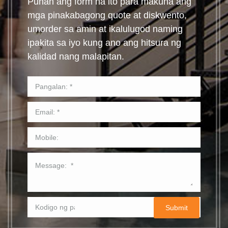
Punan ang form na ito para makuha ang
mga pinakabagong quote at diskwento,
umorder sa amin at ikalulugod naming
ipakita sa iyo kung ano ang hitsura ng
kalidad nang malapitan.