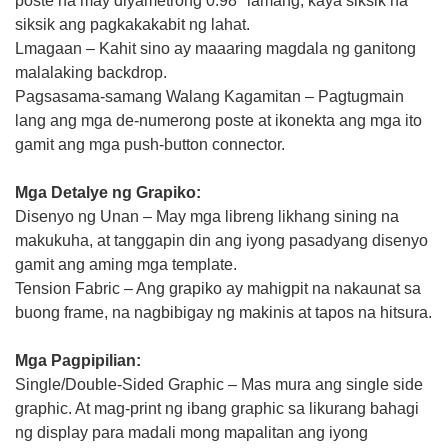
poste na may diyametrong 0.98" lamang, kaya siksik na
siksik ang pagkakakabit ng lahat.
L
magaan – Kahit sino ay maaaring magdala ng ganitong
malalaking backdrop.
Pagsasama-samang Walang Kagamitan – Pagtugmain
lang ang mga de-numerong poste at ikonekta ang mga ito
gamit ang mga push-button connector.
Mga Detalye ng Grapiko:
Disenyo ng Unan – May mga libreng likhang sining na
makukuha, at tanggapin din ang iyong pasadyang disenyo
gamit ang aming mga template.
Tension Fabric – Ang grapiko ay mahigpit na nakaunat sa
buong frame, na nagbibigay ng makinis at tapos na hitsura.
Mga Pagpipilian:
Single/Double-Sided Graphic – Mas mura ang single side
graphic. At mag-print ng ibang graphic sa likurang bahagi
ng display para madali mong mapalitan ang iyong