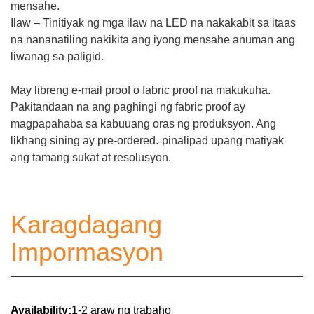
mensahe.
Ilaw – Tinitiyak ng mga ilaw na LED na nakakabit sa itaas
na nananatiling nakikita ang iyong mensahe anuman ang
liwanag sa paligid.
May libreng e-mail proof o fabric proof na makukuha.
Pakitandaan na ang paghingi ng fabric proof ay
magpapahaba sa kabuuang oras ng produksyon. Ang
likhang sining ay pre-ordered.
-
pinalipad upang matiyak
ang tamang sukat at resolusyon.
Karagdagang
Impormasyon
Availability:
1-2 araw ng trabaho