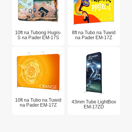
10ft na Tubong Hugis-
8ft na Tubo na Tuwid
S na Pader EM-17S
na Pader EM-17Z
10ft na Tubo na Tuwid
43mm Tube LightBox
na Pader EM-17Z
EM-17ZD