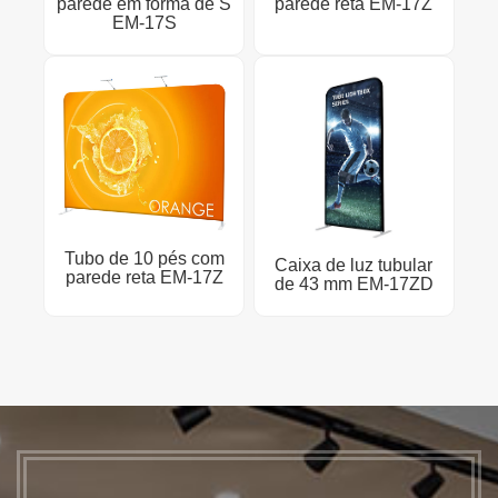
parede em forma de S
parede reta EM-17Z
EM-17S
Tubo de 10 pés com
Caixa de luz tubular
parede reta EM-17Z
de 43 mm EM-17ZD