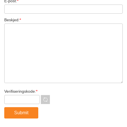
E-post:
*
Beskjed:
*
Verifiseringskode:
*