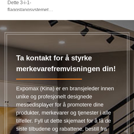
glassfiber
Dette 3-i-1-
flaggstangsystemet i
glassfiber lar deg
veksle mellom fjær,
te...
Ta kontakt for å styrke
merkevarefremvisningen din!
Expomax (Kina) er en bransjeleder innen
unike og profesjonelt designede
messedisplayer for å promotere dine
produkter, merkevarer og tjenester i alle
tilfeller. Fyll ut dette skjemaet for å få de
siste tilbudene og rabattene, bestill fra