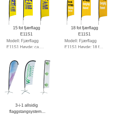
15 fot fjærflagg
18 fot fjærflagg
E11S1
E11S1
Modell: Fjærflagg
Modell: Fjærflagg
E11S1 Høyde: ca.
E11S1 Høyde: 18 fot
4,5 m
(ca.)
Rammemateriale: 1
Rammemateriale:...
stk. fleksibel...
3-i-1 allsidig
flaggstangsystem i