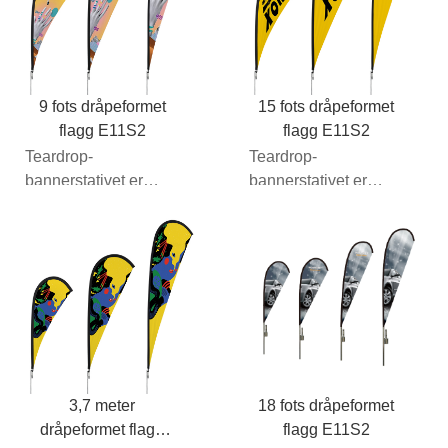
9 fots dråpeformet
15 fots dråpeformet
flagg E11S2
flagg E11S2
Teardrop-
Teardrop-
bannerstativet er
bannerstativet er
nøyaktig det samme
nøyaktig det samme
som den ensidige
som den ensidige
grafiske
grafiske
emballasjen...
emballasjen...
3,7 meter
18 fots dråpeformet
dråpeformet flagg
flagg E11S2