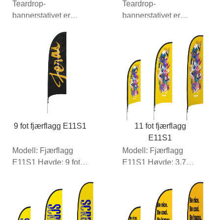
E11S2
Teardrop-
Teardrop-
bannerstativet er
bannerstativet er
nøyaktig det samme
nøyaktig det samme
som den ensidige
som den ensidige
grafiske
grafiske
emballasjen...
emballasjen...
9 fot fjærflagg E11S1
11 fot fjærflagg
E11S1
Modell: Fjærflagg
Modell: Fjærflagg
E11S1 Høyde: 9 fot
E11S1 Høyde: 3,7
(ca.)
meter (ca.)
Rammemateriale: &...
Rammemateriale:...