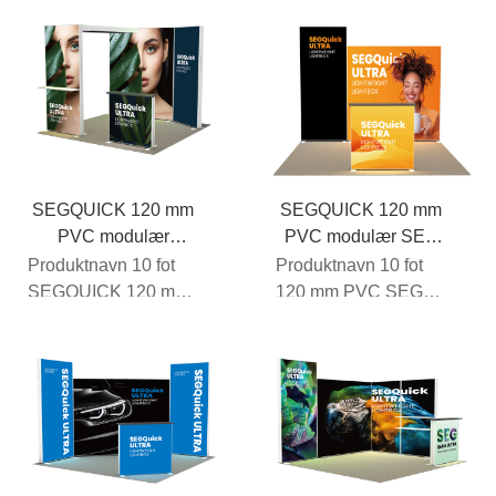
SEGQUICK 120 mm
SEGQUICK 120 mm
PVC modulær
PVC modulær SEG
lysboks, stand 101
lysboks standdisplay
Produktnavn 10 fot
Produktnavn 10 fot
102
SEGQUICK 120 mm
120 mm PVC SEG
PVC modulær
bakgrunnsbelyst
lysboks 101
stand 102
Rammemateriale
Rammemateriale
PVC...
PVC (perlehvit F...