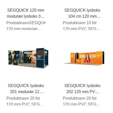
SEGQUICK 120 mm
SEGQUICK lysboks
modulær lysboks 3 m
104 cm 120 mm
x 3 m 103
bakgrunnsbelyst
ProduktnavnSEGQUICK
Produktnavn 10 fot
boks 3 m x 3 m
120 mm modulær
120 mm PVC SEG
lysboks 10 fot x 10 fot
bakgrunnsbelyst
103
stand 104
Rammemateriale...
Rammemateriale
PVC (perlehvit F...
SEGQUICK lysboks
SEGQUICK lysboks
201 modulær 120
202 120 mm PVC
mm PVC-
modulær SEG-boks
Produktnavn 20 fot
Produktnavn 20 fot
bakgrunnsbelyst
120 mm PVC SEG
120 mm PVC SEG
boks
bakgrunnsbelyst
bakgrunnsbelyst