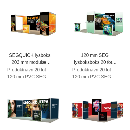
stand 201
stand 202
Rammemateriale
Rammemateriale
PVC (perlehvit F...
PVC (perlehvit F...
SEGQUICK lysboks
120 mm SEG
203 mm modulær
lysboksboks 20 fot x
SEG-boks 20 fot x 10
10 fot 204
Produktnavn 20 fot
Produktnavn 20 fot
fot
120 mm PVC SEG
120 mm PVC SEG
bakgrunnsbelyst
bakgrunnsbelyst
stand 203
stand 204
Rammemateriale
Rammemateriale
PVC (perlehvit F...
PVC (perlehvit F...