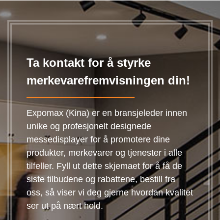
bakgrunnsbelyst
stand 302
Rammemateriale
PVC (Pearl W...
Ta kontakt for å styrke
merkevarefremvisningen din!
Expomax (Kina) er en bransjeleder innen
unike og profesjonelt designede
messedisplayer for å promotere dine
produkter, merkevarer og tjenester i alle
tilfeller. Fyll ut dette skjemaet for å få de
siste tilbudene og rabattene, bestill fra
oss, så viser vi deg gjerne hvordan kvalitet
ser ut på nært hold.