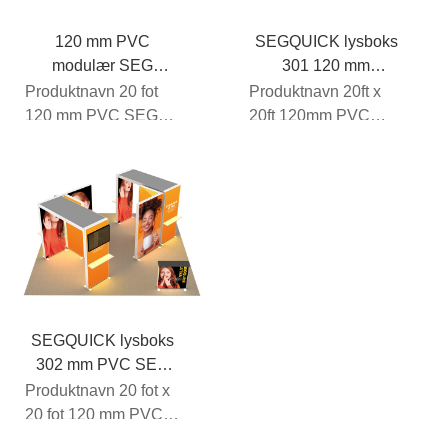
120 mm PVC
SEGQUICK lysboks
modulær SEG
301 120 mm
bakgrunnsbelyst
bakgrunnsbelyst
Produktnavn 20 fot
Produktnavn 20ft x
stand 20 fot x 10 fot
boksdisplay 6,5 m x
120 mm PVC SEG
20ft 120mm PVC
205
6,5 m
bakgrunnsbelyst
SEG
stand 205
bakgrunnsbelyst
Rammemateriale
stand 301
PVC (perlehvit F...
Rammemateriale
PVC (perlehvit...
SEGQUICK lysboks
302 mm PVC SEG
bakgrunnsbelyst
Produktnavn 20 fot x
boks
20 fot 120 mm PVC
SEG