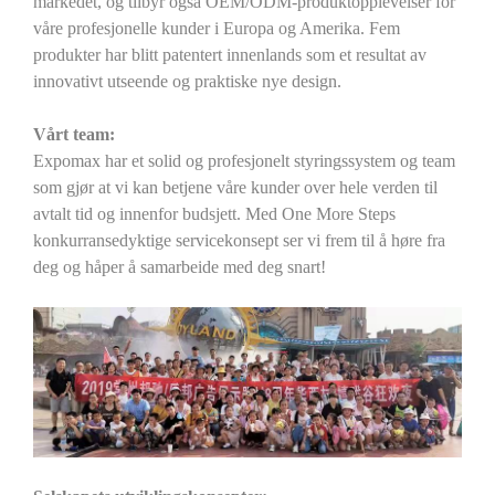
markedet, og tilbyr også OEM/ODM-produktopplevelser for
våre profesjonelle kunder i Europa og Amerika. Fem
produkter har blitt patentert innenlands som et resultat av
innovativt utseende og praktiske nye design.
Vårt team:
Expomax har et solid og profesjonelt styringssystem og team
som gjør at vi kan betjene våre kunder over hele verden til
avtalt tid og innenfor budsjett. Med One More Steps
konkurransedyktige servicekonsept ser vi frem til å høre fra
deg og håper å samarbeide med deg snart!