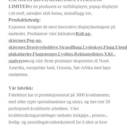
LIMITED
er en produsent av stoffdisplayer, popup-displayer
i ett stoff, utendørs skilt fortau, strandflagg osv.
Produktutvalg:
Expomax designer de mest innovative displayløsningene på
markedet. Produktene våre inkluderer
Roll-up-
skjermer
,
Pop-up-
skjermer
,
Brosjyreholdere
,
Strandflagg
,
Lysbokser
,
Flagg
,
Utend
plakattavler
,
Flaggstenger
,
Lysthus
,
Reklamedisker
,
X&L-
stativer
osv.
og våre fleste produkter eksporteres til Nord-
Amerika, europeiske land, Oseania, Sør-Afrika med høyt
omdømme.
Vår fabrikk:
Fabrikken har et produksjonsareal på 3000 kvadratmeter,
med ulike typer spesialmaskiner og utstyr, og mer enn 50
profesjonelt kvalifiserte arbeidere. Våre
kvalitetssikringsavdelinger omfatter innkjøps-, prosess-,
ferdig- og utsendingskvalitetskontroll for å sikre at hver