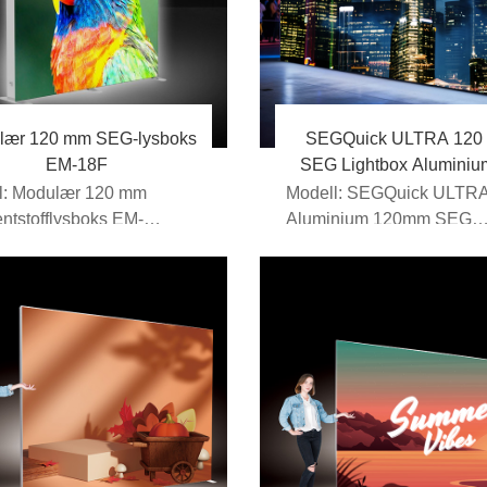
lær 120 mm SEG-lysboks
SEGQuick ULTRA 120
EM-18F
SEG Lightbox Aluminiu
EM-18FBA
l: Modulær 120 mm
Modell: SEGQuick ULTR
ntstofflysboks EM-
Aluminium 120mm SEG
rrelsesalternativ:
Lysboks R2 EM-18F...
setMOQ: ...