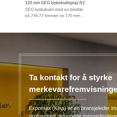
120 mm SEG lysboksdisplay R2
SEG-lysboksen med en bredde
på 236,22 tommer og 120 mm er
en førsteklasses,
overdimensjonert opplyst...
Ta kontakt for å styrke
merkevarefremvisninge
Expomax (Kina) er en bransjeleder in
profesjonelt designede messedisplaye