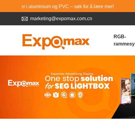
luminium og PVC – søk for å lære mer!
marketing@expomax.com.cn
RGB-
rammesy