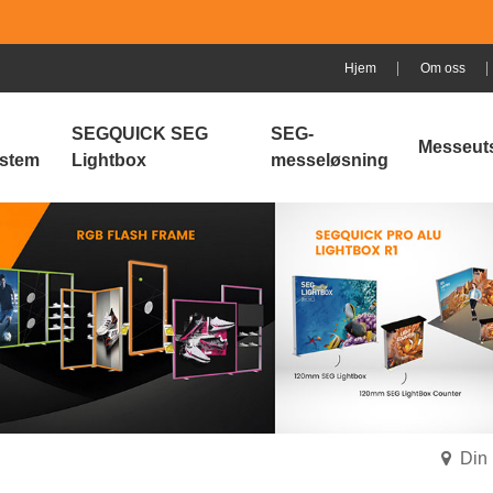
Hjem
Om oss
SEGQUICK SEG
SEG-
Messeuts
stem
Lightbox
messeløsning
Din 