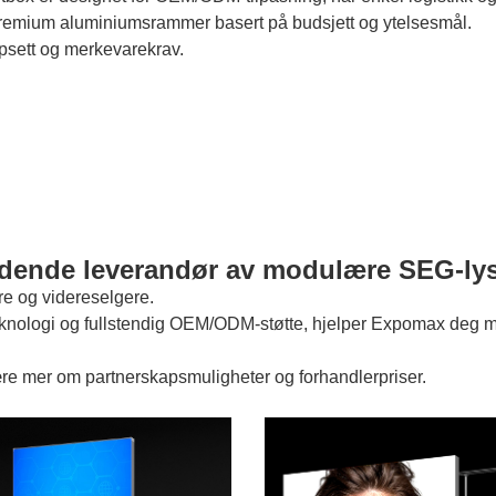
premium aluminiumsrammer basert på budsjett og ytelsesmål.
psett og merkevarekrav.
dende leverandør av modulære SEG-ly
re og videreselgere.
eknologi og fullstendig OEM/ODM-støtte, hjelper Expomax deg me
lære mer om partnerskapsmuligheter og forhandlerpriser.