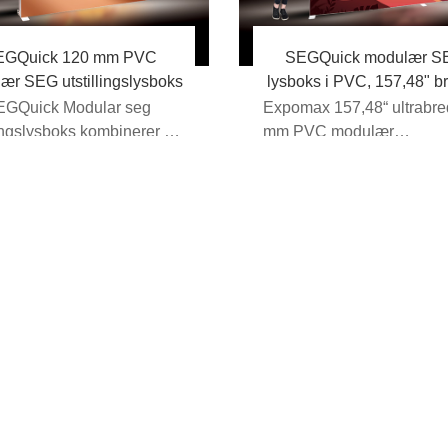
EGQuick 120 mm PVC
SEGQuick modulær S
ær SEG utstillingslysboks
lysboks i PVC, 157,48" b
120 mm, R2
EGQuick Modular seg
Expomax 157,48“ ultrabre
lingslysboks kombinerer en
mm PVC modulær
 120 mm PVC-ramme ...
bakgrunnsbelyst SEG-lys
er en ideell b...