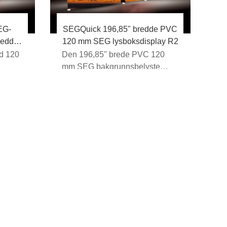
EG-
SEGQuick 196,85" bredde PVC
redde,
120 mm SEG lysboksdisplay R2
d 120
Den 196,85" brede PVC 120
mm SEG bakgrunnsbelyste
boks
lysboksen er en storslått visuell
...