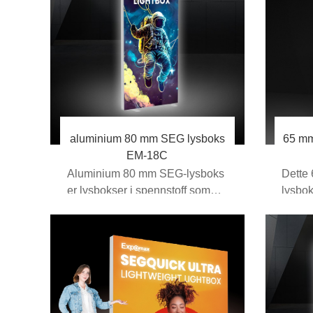
aluminium 80 mm SEG lysboks
65 mm
EM-18C
Aluminium 80 mm SEG-lysboks
Dette
er lysbokser i spennstoff som
lysbok
har f...
med e
alumin