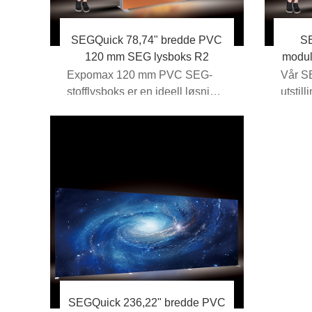
SEGQuick 78,74" bredde PVC
S
120 mm SEG lysboks R2
modul
Expomax 120 mm PVC SEG-
Vår S
stofflysboks er en ideell løsning
utstil
for
solid
bakgrunnsbelysningsdisplayer...
SEGQuick 236,22" bredde PVC