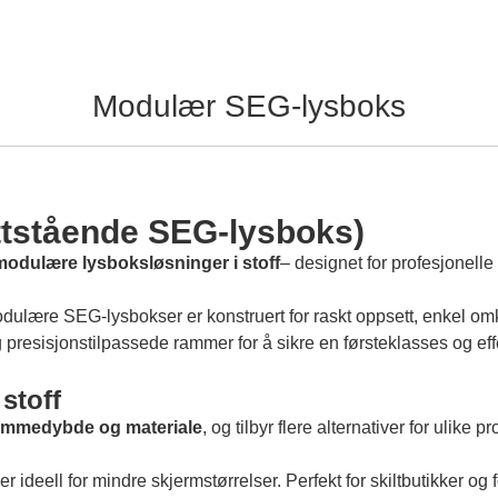
Modulær SEG-lysboks
ttstående SEG-lysboks)
dulære lysboksløsninger i stoff
– designet for profesjonelle
dulære SEG-lysbokser er konstruert for raskt oppsett, enkel om
presisjonstilpassede rammer for å sikre en førsteklasses og eff
stoff
ammedybde og materiale
, og tilbyr flere alternativer for ulike 
r ideell for mindre skjermstørrelser. Perfekt for skiltbutikker o