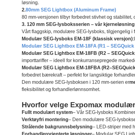
løsning.
2.
80mm SEG Lightbox (Aluminum Frame)
80 mm-versjonen tilbyr forbedret stivhet og stabilitet
3. 120 mm SEG-lysboksserien – vår kjerneløsning
Vårt flaggskip, modulære SEG-lysboks, tilgjengelig i 
Modulær SEG-lysboks EM-18F (klassisk versjon):
Modulær SEG Lightbox EM-18FA (R1 – SEGQuick 
Modulær SEG Lightbox EM-18FB (R2 – SEGQuic
importtariffer – ideell for konkurransepregede marked
Modulær SEG Lightbox EM-18FBA (R2
–
SEGQuic
forbedret bærekraft – perfekt for langsiktige forhandle
Den modulære SEG-lysboksen i 120 mm-serien er
me
fleksibilitet og forhandlerlønnsomhet.
Hvorfor velge Expomax modulær
Fullt modulært system
– Vår SEG-lysboks Kombiner f
Verktøyfri montering
– Den modulære SEG-lysboksen e
Strålende bakgrunnsbelysning
– LED-striper med h
Forhandlerorienterte løsninger
– Modular SEG Light