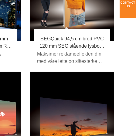
City, Jiangsu-provinsen,
Kina
Faks: 0086-519-85151522
WhatsApp: Randi: +86-
15161474260
 mm
SEGQuick 94,5 cm bred PVC
m R2
120 mm SEG stående lysboks
R2
A
Maksimer reklameeffekten din
med våre lette og slitesterke
PVC 120 mm SEG ...