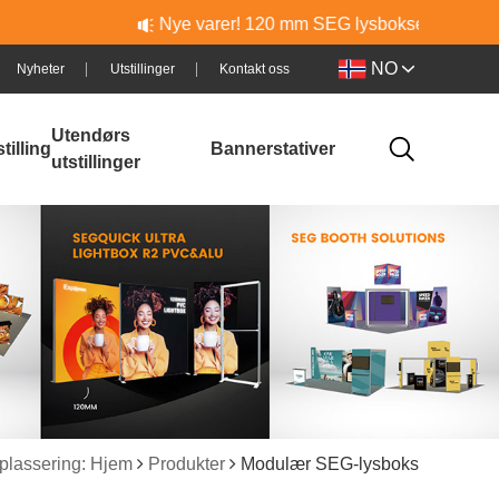
Nye varer! 120 mm SEG lysbokser i aluminium og PVC – sø
NO
Nyheter
Utstillinger
Kontakt oss
Utendørs
tilling
Bannerstativer
utstillinger
plassering: Hjem
Produkter
Modulær SEG-lysboks