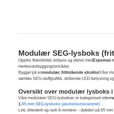
Modulær SEG-lysboks (fri
Opplev fleksibilitet, briljans og ytelse med
Expomax mo
merkevarebyggingsområder.
Bygget på en
modulær, frittstående struktur
Våre mo
sømløs SEG-stoffgrafikk, strålende LED-belysning og 
Oversikt over modulær lysboks i 
Våre modulære SEG-lysbokser er kategorisert etter
r
1.
65 mm SEG-lysboks (aluminiumsramme)
Lett, slitesterk og rask å montere – dybden på 65 mm e