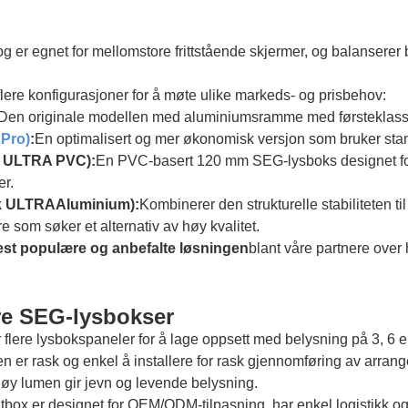
, og er egnet for mellomstore frittstående skjermer, og balansere
flere konfigurasjoner for å møte ulike markeds- og prisbehov:
Den originale modellen med aluminiumsramme med førsteklas
Pro)
:
En optimalisert og mer økonomisk versjon som bruker stand
k ULTRA PVC):
En PVC-basert 120 mm SEG-lysboks designet for
er.
k ULTRA
Aluminium
):
Kombinerer den strukturelle stabiliteten t
re som søker et alternativ av høy kvalitet.
st populære og anbefalte løsningen
blant våre partnere over 
e SEG-lysbokser
lere lysbokspaneler for å lage oppsett med belysning på 3, 6 el
r rask og enkel å installere for rask gjennomføring av arran
øy lumen gir jevn og levende belysning.
box er designet for OEM/ODM-tilpasning, har enkel logistikk og