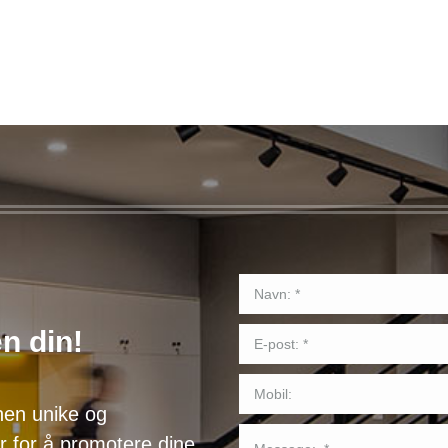
n din!
nen unike og
r for å promotere dine