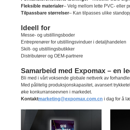
Fleksible materialer
– Velg mellom lette PVC- eller 
Tilpassbare størrelser
– Kan tilpasses ulike standop
Ideell for
Messe- og utstillingsboder
Entreprenører for utstillingsvinduer i detaljhandelen
Skilt- og utstillingsbutikker
Distributører og OEM-partnere
Samarbeid med Expomax – en le
Bli med i vårt voksende globale nettverk av forhandle
Med pålitelig produksjonskapasitet, avansert trykket
øke konkurranseevnen i markedet.
Kontakt
marketing@expomax.com.cn
i dag for å 