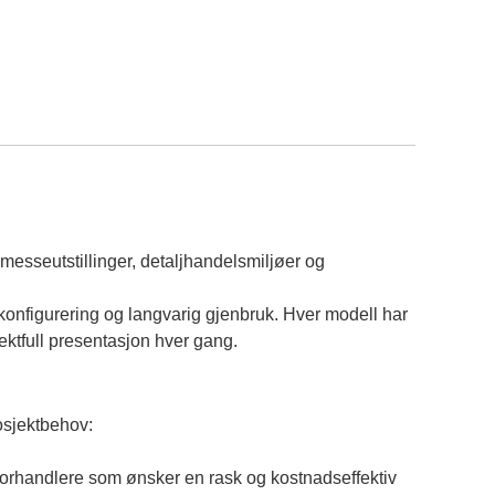
 messeutstillinger, detaljhandelsmiljøer og
konfigurering og langvarig gjenbruk. Hver modell har
ektfull presentasjon hver gang.
prosjektbehov:
g forhandlere som ønsker en rask og kostnadseffektiv