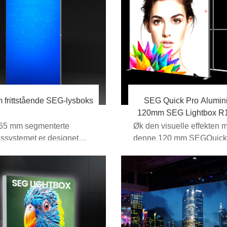
 frittstående SEG-lysboks
SEG Quick Pro Alumin
120mm SEG Lightbox R
18FA
 65 mm segmenterte
Øk den visuelle effekten 
ssystemet er designet
denne 120 mm SEGQuick
n 65 mm slank
modulære SEG-lyskastere
iumsprofil, og de...
aluminium...