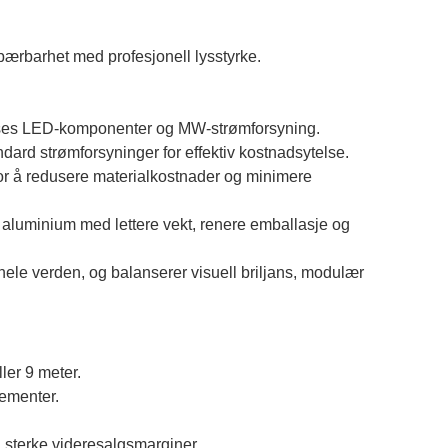
r bærbarhet med profesjonell lysstyrke.
ses LED-komponenter og MW-strømforsyning.
ard strømforsyninger for effektiv kostnadsytelse.
 å redusere materialkostnader og minimere
il aluminium med lettere vekt, renere emballasje og
hele verden, og balanserer visuell briljans, modulær
ler 9 meter.
gementer.
 sterke videresalgsmarginer.