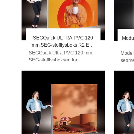
SEGQuick ULTRA PVC 120
Modu
mm SEG-stofflysboks R2 EM-
18FB
SEGQuick Ultra PVC 120 mm
Model
SEG-stofflysboksen fra
segme
Expomax China er en...
18FStø
Tilpas