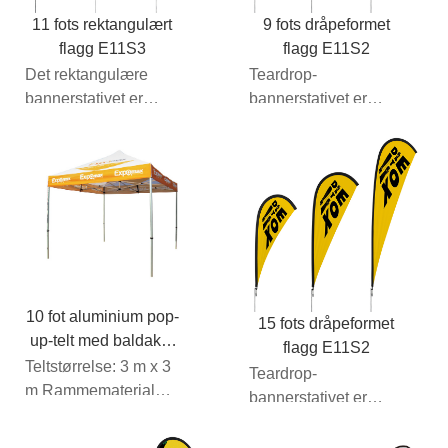
11 fots rektangulært
9 fots dråpeformet
flagg E11S3
flagg E11S2
Det rektangulære
Teardrop-
bannerstativet er
bannerstativet er
nøyaktig det samme
nøyaktig det samme
som det ensidige
som den ensidige
grafiske pakken...
grafiske
emballasjen...
10 fot aluminium pop-
15 fots dråpeformet
up-telt med baldakin
flagg E11S2
E25A03
Teltstørrelse: 3 m x 3
Teardrop-
m Rammemateriale:
bannerstativet er
Aluminium Stoff:
nøyaktig det samme
600D Oxford, 260
som den ensidige