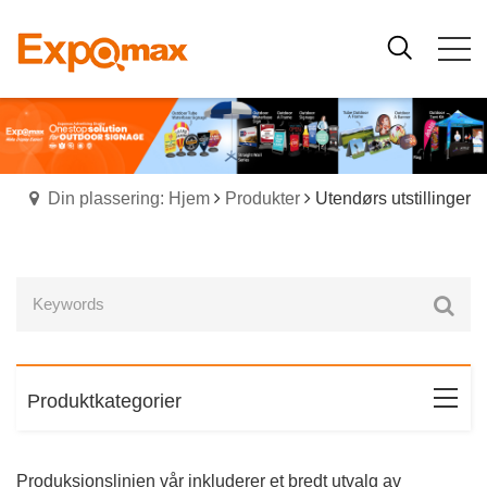
Din plassering: Hjem
Produkter
Utendørs utstillinger
Produktkategorier
Produksjonslinjen vår inkluderer et bredt utvalg av