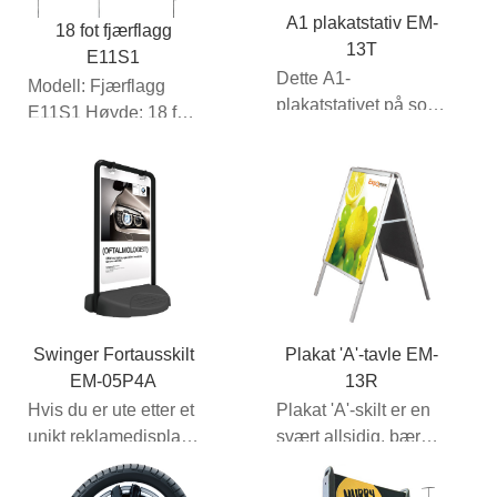
A1 plakatstativ EM-
18 fot fjærflagg
13T
E11S1
Dette A1-
Modell: Fjærflagg
plakatstativet på solid
E11S1 Høyde: 18 fot
H-base plasserer
(ca.)
reklamen din direkte
Rammemateriale:...
...
Swinger Fortausskilt
Plakat 'A'-tavle EM-
EM-05P4A
13R
Hvis du er ute etter et
Plakat 'A'-skilt er en
unikt reklamedisplay
svært allsidig, bærbar
med mulighet for
skiltløsning for
tilpasning...
mange bruksområder.