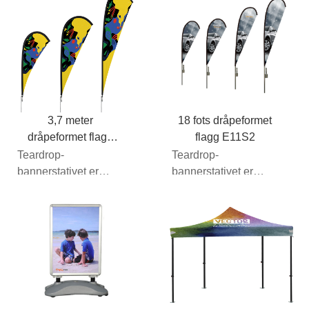
g/m² Vann...
grafiske
emballasjen...
3,7 meter
18 fots dråpeformet
dråpeformet flagg
flagg E11S2
E11S2
Teardrop-
Teardrop-
bannerstativet er
bannerstativet er
nøyaktig det samme
nøyaktig det samme
som den ensidige
som den ensidige
grafiske
grafiske
emballasjen...
emballasjen...