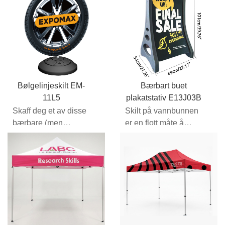
De...
Bølgelinjeskilt EM-
Bærbart buet
11L5
plakatstativ E13J03B
Skaff deg et av disse
Skilt på vannbunnen
bærbare (men
er en flott måte å
slitesterke)
tiltrekke seg
fortauskiltene for å la
forbipasserende
kundene dine vite ...
trafikanter på ...