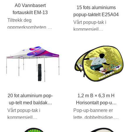
A0 Vannbasert
15 fots aluminiums
fortauskilt EM-13
popup-taktelt E25A04
Tiltrekk deg
Vårt popup-tak i
oppmerksomheten til
kommersiell
forbipasserende
aluminiumsramme i
trafikk og bilister med
den populære 10' x
denne fjærbelastede
10' fotp...
asfalten...
20 fot aluminium pop-
1,2 m B × 6,3 m H
up-telt med baldakin
Horisontalt pop-up-
E25A05
banner EM-03A1
Vårt popup-tak i
Pop-up-bannere er
kommersiell
lette, dobbeltsidige,
aluminiumsramme i
bærbare stoffskilt
den populære 20' x
som kan brettes