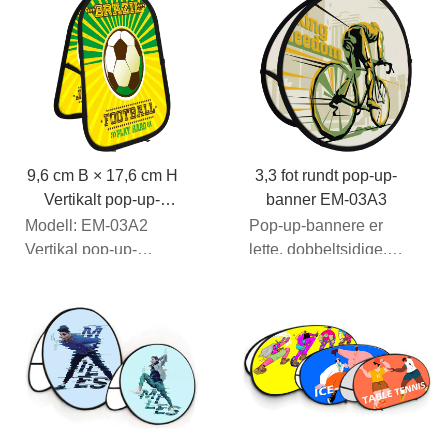
10' fotp...
ned...
9,6 cm B × 17,6 cm H
3,3 fot rundt pop-up-
Vertikalt pop-up-
banner EM-03A3
banner EM-03A2
Modell: EM-03A2
Pop-up-bannere er
Vertikal pop-up-
lette, dobbeltsidige,
banner
bærbare stoffskilt
Displaystørrelse:
som kan brettes
3,28' B × 6,56'
ned...
HPrin...