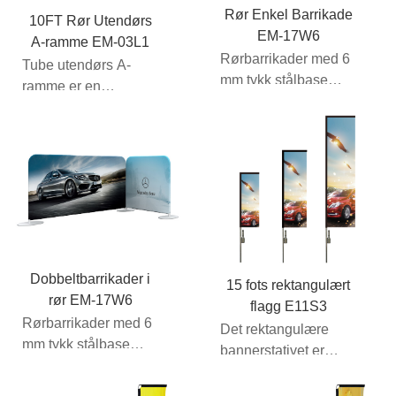
Rør Enkel Barrikade
10FT Rør Utendørs
EM-17W6
A-ramme EM-03L1
Rørbarrikader med 6
Tube utendørs A-
mm tykk stålbase
ramme er en
som vil være mer
storformat
stabile for ind...
bannerramme laget
av lett...
Dobbeltbarrikader i
15 fots rektangulært
rør EM-17W6
flagg E11S3
Rørbarrikader med 6
Det rektangulære
mm tykk stålbase
bannerstativet er
som vil være mer
nøyaktig det samme
stabile for ind...
som det ensidige