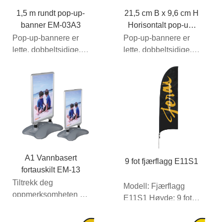
1,5 m rundt pop-up-
21,5 cm B x 9,6 cm H
banner EM-03A3
Horisontalt pop-up-
banner EM-03A1
Pop-up-bannere er
Pop-up-bannere er
lette, dobbeltsidige,
lette, dobbeltsidige,
bærbare stoffskilt
bærbare stoffskilt
som kan brettes
som kan brettes
ned...
ned...
A1 Vannbasert
9 fot fjærflagg E11S1
fortauskilt EM-13
Tiltrekk deg
Modell: Fjærflagg
oppmerksomheten til
E11S1 Høyde: 9 fot
forbipasserende
(ca.)
trafikk og bilister med
Rammemateriale: &...