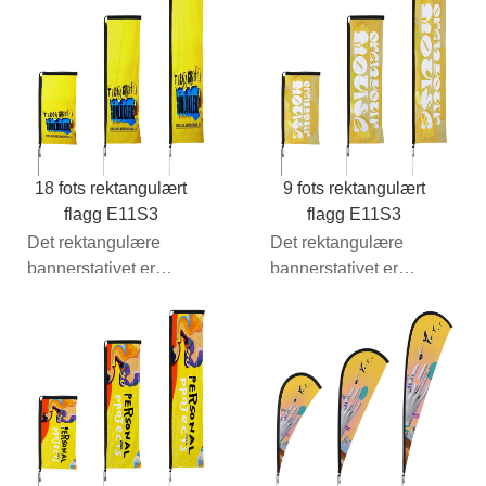
grafiske pakken...
18 fots rektangulært
9 fots rektangulært
flagg E11S3
flagg E11S3
Det rektangulære
Det rektangulære
bannerstativet er
bannerstativet er
nøyaktig det samme
nøyaktig det samme
som det ensidige
som det ensidige
grafiske pakken...
grafiske pakken...