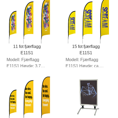
denne fjærbelastede
asfalten...
11 fot fjærflagg
15 fot fjærflagg
E11S1
E11S1
Modell: Fjærflagg
Modell: Fjærflagg
E11S1 Høyde: 3,7
E11S1 Høyde: ca.
meter (ca.)
4,5 m
Rammemateriale:...
Rammemateriale: 1
stk. fleksibel...