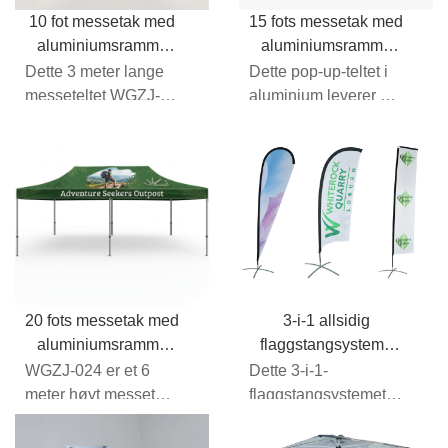
10 fot messetak med
15 fots messetak med
aluminiumsramme
aluminiumsramme
WGZJ-022
WGZJ-023
Dette 3 meter lange
Dette pop-up-teltet i
messeteltet WGZJ-
aluminium leverer et
022 er en
romslig 15 fot stort
ytelsesforbedring i
messetelt...
forhold til standard...
20 fots messetak med
3-i-1 allsidig
aluminiumsramme
flaggstangsystem i
WGZJ-024
glassfiber
WGZJ-024 er et 6
Dette 3-i-1-
meter høyt messetelt
flaggstangsystemet i
konstruert for
glassfiber lar deg
maksimal dekning
veksle mellom fjær,