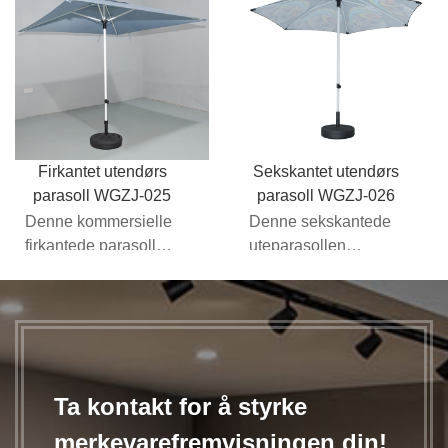
med ...
te...
Firkantet utendørs
Sekskantet utendørs
parasoll WGZJ-025
parasoll WGZJ-026
Denne kommersielle
Denne sekskantede
firkantede parasollen
uteparasollen
kombinerer lette
kombinerer et
firkantede
klassisk design med
aluminiumsparasoller
seks paneler med en
...
l...
Ta kontakt for å styrke
merkevarefremvisningen din!