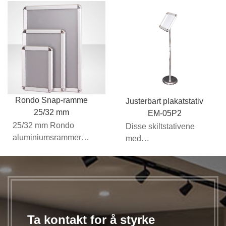
aluminiumsrammer
snap-kanter som
kan brukes av en
enkelt åpnes fra ...
rekke ...
Rondo Snap-ramme
Justerbart plakatstativ
25/32 mm
EM-05P2
25/32 mm Rondo
Disse skiltstativene
aluminiumsrammer
med
med trykknapper har
aluminiumsrammer
trykknappkanter som
kan brukes av en
enkelt åpnes fra ...
rekke ...
Ta kontakt for å styrke