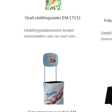
Ovalt utstillingsstativ EM-17V11
Firk
Utstillingsstativserien bruker
Utstil
stangstøtten opp og ned som
stang
strekker seg ut ...
strekke