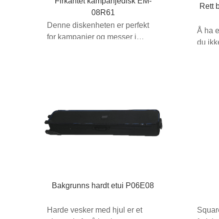
Firkantet kampanjedisk EM-
Rett 
08R61
Denne diskenheten er perfekt
Å ha e
for kampanjer og messer i
du ikk
butikken der en kunde...
forskje
Bakgrunns hardt etui P06E08
Harde vesker med hjul er et
Squar