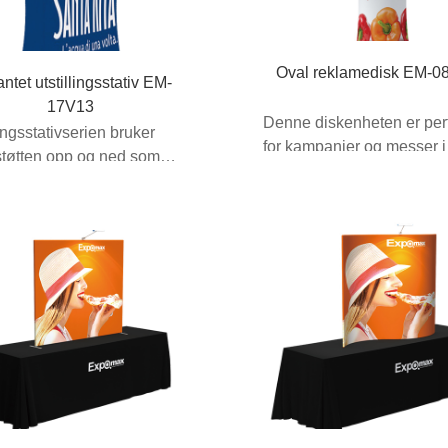
Oval reklamedisk EM-0
antet utstillingsstativ EM-
17V13
Denne diskenheten er per
lingsstativserien bruker
for kampanjer og messer i
støtten opp og ned som
butikken der en kunde...
r seg ut ...