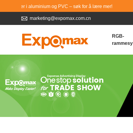
aluminium og PVC – søk for å lære mer!
marketing@expomax.com.cn
RGB-
rammesy