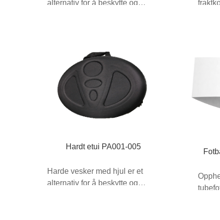
alternativ for å beskytte og
fraktk
transportere 8f...
Med in
Hardt etui PA001-005
Fotb
Harde vesker med hjul er et
Opphen
alternativ for å beskytte og
tubefo
transportere 8f...
tilgje
størrel