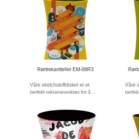
Rørtrekantteller EM-08R3
Rørk
Våre stretchstoffdisker er et
Våre s
perfekt reklameverktøy for å
perfek
tilføre stil og verdi ...
tilføre