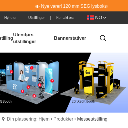
Nye varer! 120 mm SEG lysbokser i aluminium og PVC – 
NO
Nyheter
Utstillinger
Kontakt oss
Utendørs
tilling
Bannerstativer
utstillinger
Din plassering: Hjem
Produkter
Messeutstilling