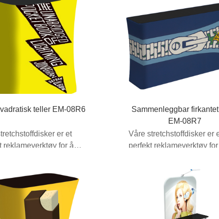
vadratisk teller EM-08R6
Sammenleggbar firkantet 
EM-08R7
tretchstoffdisker er et
Våre stretchstoffdisker er 
t reklameverktøy for å
perfekt reklameverktøy for
 stil og verdi ...
tilføre stil og verdi ...