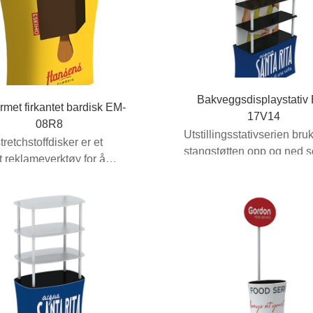
Bakveggsdisplaystativ
rmet firkantet bardisk EM-
17V14
08R8
Utstillingsstativserien bru
tretchstoffdisker er et
stangstøtten opp og ned 
t reklameverktøy for å
strekker seg ut ...
 stil og verdi ...