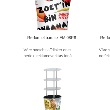
Rørformet bardisk EM-08R8
Rørfo
Våre stretchstoffdisker er et
Våre s
perfekt reklameverktøy for å
perfek
tilføre stil og verdi ...
tilføre