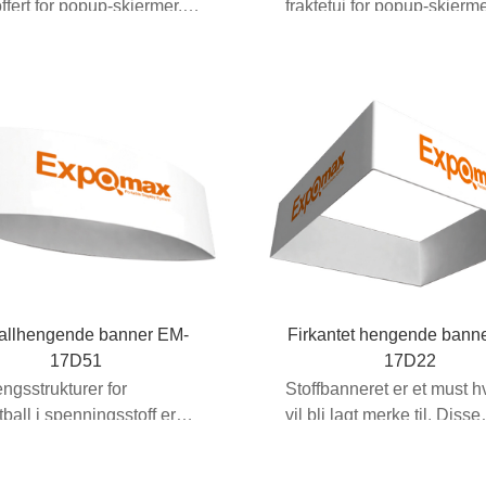
offert for popup-skjermer.
fraktetui for popup-skjerme
nebygde hjul...
Med innebygd ...
allhengende banner EM-
Firkantet hengende bann
17D51
17D22
gsstrukturer for
Stoffbanneret er et must h
tball i spenningsstoff er
vil bli lagt merke til. Disse
ngelige i en rekke
ekstra...
ser....