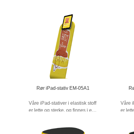
Rør iPad-stativ EM-05A1
Rø
Våre iPad-stativer i elastisk stoff
Våre i
er lette og sterke, og finnes i en
er let
rekke forskjellige utførelser...
rekke f