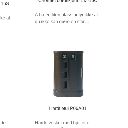
C-formet bordskjerm EM-16C
M-16S
Å ha en liten plass betyr ikke at
kke at
du ikke kan gjøre en stor
forskjell! Bordplate...
Hardt etui P06A01
nde
Harde vesker med hjul er et