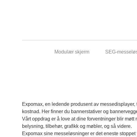
Modulær skjerm
SEG-messeløs
Expomax, en ledende produsent av messedisplayer, til
kostnad. Her finner du bannerstativer og bannervegge
Vårt oppdrag er å love at dine forventninger blir møtt n
belysning, tilbehør, grafikk og møbler, og så videre.
Expomax sine messeløsninger er det eneste stoppet for