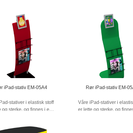
r iPad-stativ EM-05A4
Rør iPad-stativ EM-0
Pad-stativer i elastisk stoff
Våre iPad-stativer i elastis
te og sterke, og finnes i en
er lette og sterke, og finne
orskjellige utførelser...
rekke forskjellige utførelser