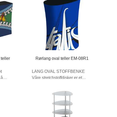
teller
Rørlang oval teller EM-08R1
et
LANG OVAL STOFFBENKE
 å
Våre stretchstoffdisker er et
perfekt reklameprodukt ...