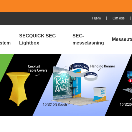
Hjem
Om oss
SEGQUICK SEG
SEG-
Messeuts
stem
Lightbox
messeløsning