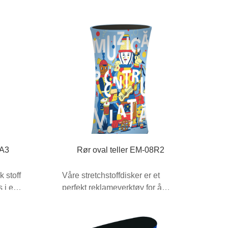
5A3
Rør oval teller EM-08R2
k stoff
Våre stretchstoffdisker er et
s i en
perfekt reklameverktøy for å
...
tilføre stil og verdi ...