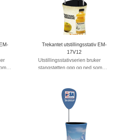
 EM-
Trekantet utstillingsstativ EM-
17V12
ker
Utstillingsstativserien bruker
som
stangstøtten opp og ned som
strekker seg ut ...