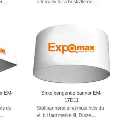
r.
alternativ for å beskytte og
transportere 8f...
er EM-
Sirkelhengende banner EM-
17D11
vis du
Stoffbanneret er et must hvis du
vil bli lagt merke til. Disse
ekstra...