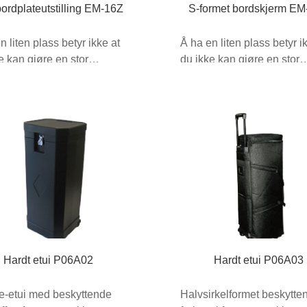
bordplateutstilling EM-16Z
S-formet bordskjerm E
n liten plass betyr ikke at
Å ha en liten plass betyr i
e kan gjøre en stor
du ikke kan gjøre en stor
ll! Bordplate...
forskjell! Bordplate...
Hardt etui P06A02
Hardt etui P06A03
e-etui med beskyttende
Halvsirkelformet beskytte